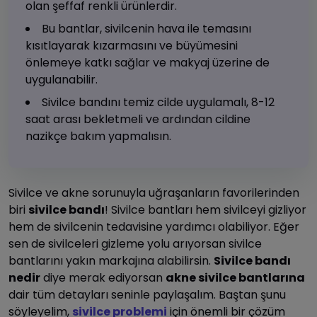
olan şeffaf renkli ürünlerdir.
Bu bantlar, sivilcenin hava ile temasını
kısıtlayarak kızarmasını ve büyümesini
önlemeye katkı sağlar ve makyaj üzerine de
uygulanabilir.
Sivilce bandını temiz cilde uygulamalı, 8-12
saat arası bekletmeli ve ardından cildine
nazikçe bakım yapmalısın.
Sivilce ve akne sorunuyla uğraşanların favorilerinden
biri
sivilce bandı
! Sivilce bantları hem sivilceyi gizliyor
hem de sivilcenin tedavisine yardımcı olabiliyor. Eğer
sen de sivilceleri gizleme yolu arıyorsan sivilce
bantlarını yakın markajına alabilirsin.
Sivilce bandı
nedir
diye merak ediyorsan
akne sivilce bantlarına
dair tüm detayları seninle paylaşalım. Baştan şunu
söyleyelim,
sivilce problemi
için önemli bir çözüm