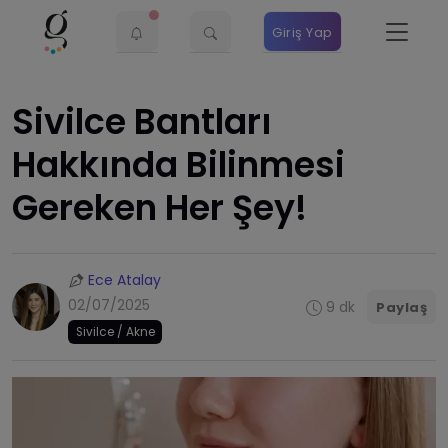
Giriş Yap
Sivilce Bantları
Hakkında Bilinmesi
Gereken Her Şey!
Ece Atalay
02/07/2025
9 dk
Paylaş
Sivilce / Akne