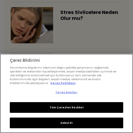
Stres Sivilcelere Neden
Olur mu?
Süt ürünleri akneye
Çerez Bildirimi
neden olur mu?
Tanımlama bilgilerini; sitemizin doğru şekilde çalışmasını sağlamak,
içerikleri ve reklamları kişiselleştirmek, sosyal medya özellikleri sunmak ve
site trafiğimizi analiz etmek için kullanıyoruz. Aynı zamanda site
kullanımınızla ilgili bilgileri; sosyal medya, reklamcılık ve analiz
ortaklarımızla paylaşıyoruz.
Çerez Politikasi
Çerez Ayarları
Ürtiker (Kurdeşen)
Tüm Çerezleri Reddet
Nedir? Neden Olur?
Kabul Et