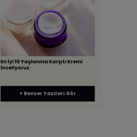
En İyi 10 Yaşlanma Karşıtı Kremi
İnceliyoruz
+ Benzer Yazıları Gör