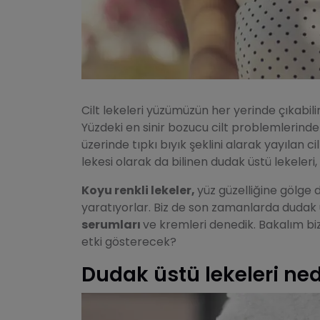
Cilt lekeleri yüzümüzün her yerinde çıkabili
Yüzdeki en sinir bozucu cilt problemlerind
üzerinde tıpkı bıyık şeklini alarak yayılan ci
lekesi olarak da bilinen dudak üstü lekele
Koyu renkli lekeler,
yüz güzelliğine gölge 
yaratıyorlar. Biz de son zamanlarda dudak 
serumları
ve kremleri denedik. Bakalım bize
etki gösterecek?
Dudak üstü lekeleri ne