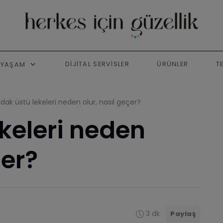
DIJITAL SERVISLER
ÜRÜNLER
T
YAŞAM
dak üstü lekeleri neden olur, nasıl geçer?
keleri neden
çer?
3 dk
Paylaş