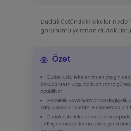
Dudak üstündeki lekeler neden 
görünümü yaratan dudak üstü le
Özet
Dudak üstü lekelerinin en yaygın ned
dökücü krem uyguladıktan sonra güneşe
açabiliyor.
Hamilelik veya hormonsal değişiklik 
karşılaşılan bir durum. Bu dönemde cil
Dudak üstü lekelerine bakım yaparke
UVB ışınlarından korumalısın, çünkü lek
gelebiliyor.