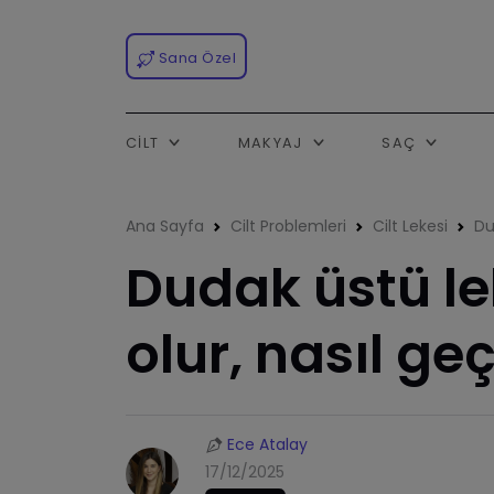
Sana Özel
CILT
MAKYAJ
SAÇ
Ana Sayfa
Cilt Problemleri
Cilt Lekesi
Du
Dudak üstü le
olur, nasıl ge
Ece Atalay
17/12/2025