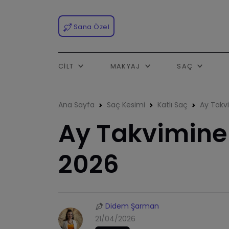
Sana Özel
CILT
MAKYAJ
SAÇ
Ana Sayfa
Saç Kesimi
Katlı Saç
Ay Takv
Ay Takvimine
2026
Didem Şarman
21/04/2026