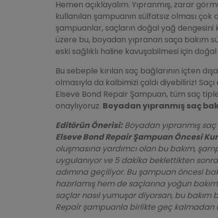
Hemen açıklayalım. Yıpranmış, zarar görmü
kullanılan şampuanın sülfatsız olması çok
şampuanlar, saçların doğal yağ dengesini
üzere bu, boyadan yıpranan saça bakım süre
eski sağlıklı haline kavuşabilmesi için doğ
Bu sebeple kırılan saç bağlarının içten dı
olmasıyla da kalbimizi çaldı diyebiliriz! Sa
Elseve Bond Repair Şampuan, tüm saç tipler
onaylıyoruz.
Boyadan yıpranmış saç ba
Editörün Önerisi:
Boyadan yıpranmış saç b
Elseve Bond Repair Şampuan Öncesi Kur
oluşmasına yardımcı olan bu bakım, şamp
uygulanıyor ve 5 dakika beklettikten son
adımına geçiliyor. Bu şampuan öncesi ba
hazırlamış hem de saçlarına yoğun bakım 
saçlar nasıl yumuşar diyorsan, bu bakım biz
Repair şampuanla birlikte geç kalmadan 