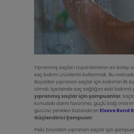
Yıpranmış saçları toparlamanın en kolay ve 
saç bakım ürünlerini kullanmak. Bu nokta
Boyadan yıpranan saçlar için bakımın ilk k
olmalı. İçerisinde saç sağlığını eski bakım
yıpranmış saçlar için şampuanlar
, saç
konudaki daimi favorimiz, güçlü bağ onarım
gücünü yeniden kazandıran
Elseve Bond 
Güçlendirici Şampuan
!
Peki, boyadan yıpranan saçlar için şampu