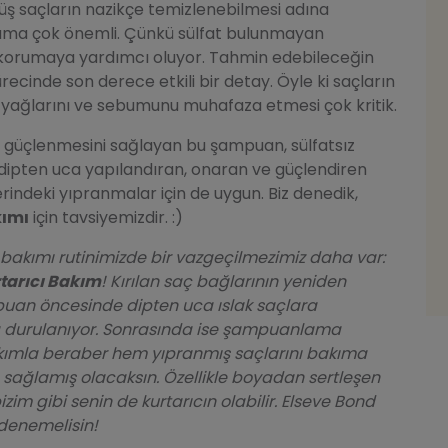
ş saçların nazikçe temizlenebilmesi adına
 ama çok önemli. Çünkü sülfat bulunmayan
 korumaya yardımcı oluyor. Tahmin edebileceğin
cinde son derece etkili bir detay. Öyle ki saçların
al yağlarını ve sebumunu muhafaza etmesi çok kritik.
şa güçlenmesini sağlayan bu şampuan, sülfatsız
çı dipten uca yapılandıran, onaran ve güçlendiren
indeki yıpranmalar için de uygun. Biz denedik,
kımı
için tavsiyemizdir. :)
akımı rutinimizde bir vazgeçilmezimiz daha var:
tarıcı Bakım
! Kırılan saç bağlarının yeniden
uan öncesinde dipten uca ıslak saçlara
ra durulanıyor. Sonrasında ise şampuanlama
kımla beraber hem yıpranmış saçlarını bakıma
sağlamış olacaksın. Özellikle boyadan sertleşen
im gibi senin de kurtarıcın olabilir. Elseve Bond
denemelisin!