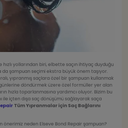
hızlı yollarından biri, elbette saçın ihtiyaç duyduğu
da da şampuan seçimi ekstra büyük önem taşıyor.
uralı, yıpranmış saçlara özel bir şampuan kullanmak
lı günlerine döndürmek üzere özel formüller yer alan
ların hızla toparlanmasına yardımcı oluyor. Bizim bu
ı ile içten dışa saç dönüşümü sağlayarak saça
Repair
Tüm Yıpranmalar için Saç Bağlarını
an önerimiz neden Elseve Bond Repair şampuan?