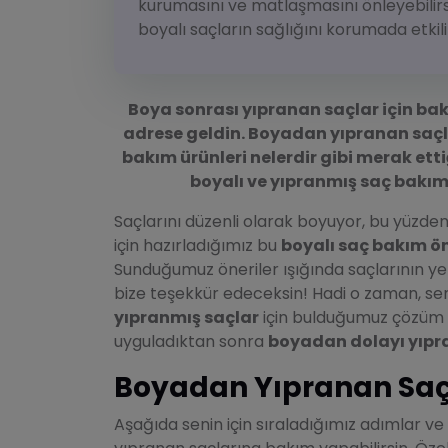
kurumasını ve matlaşmasını önleyebilirs
boyalı saçların sağlığını korumada etkili 
Boya sonrası yıpranan saçlar için bak
adrese geldin. Boyadan yıpranan saçlar
bakım ürünleri nelerdir gibi merak ett
boyalı ve yıpranmış saç bakı
Saçlarını düzenli olarak boyuyor, bu yüzde
için hazırladığımız bu
boyalı saç bakım ön
Sunduğumuz öneriler ışığında saçlarının y
bize teşekkür edeceksin! Hadi o zaman, se
yıpranmış saçlar
için bulduğumuz çözüm ö
uyguladıktan sonra
boyadan dolayı yıpra
Boyadan Yıpranan Saçl
Aşağıda senin için sıraladığımız adımlar ve