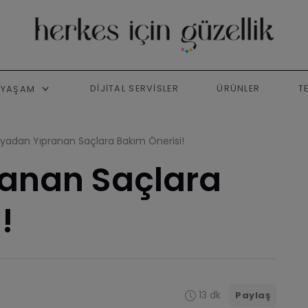
DIJITAL SERVISLER
ÜRÜNLER
T
YAŞAM
yadan Yıpranan Saçlara Bakım Önerisi!
anan Saçlara
!
13 dk
Paylaş