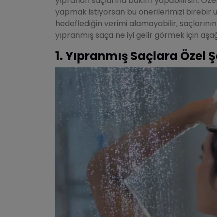
yıpranan saçlarına bakım yapabilirsin. Öze
yapmak istiyorsan bu önerilerimizi birebir
hedeflediğin verimi alamayabilir, saçlarını
yıpranmış saça ne iyi gelir görmek için aşağ
1. Yıpranmış Saçlara Özel