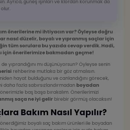
in. Ayrıca, güneş ışınları ve klordan korunmak da
olur.
ım önerilerine mi ihtiyacın var? Öyleyse doğru
 nasıl düzelir, boyalı ve yıpranmış saçlar için
iğin tüm sorulara bu yazıda cevap verdik. Hadi,
mı için önerilerimize bakmadan geçme!
n de yıprandığını mı düşünüyorsun? Öyleyse senin
erisi
rehberine mutlaka bir göz atmalısın.
eniden hayat bulduğunu ve canlandığını görecek,
ni daha fazla sabırsızlandırmadan
boyadan
nerimizle baş başa bırakalım. Önerilerimizi
nmış saça ne iyi gelir
birebir görmüş olacaksın!
ara Bakım Nasıl Yapılır?
 önerdiğimiz boyalı saç bakım ürünleri ile boyadan