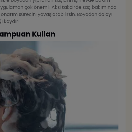
llikle boyadan yıpranan saçların için evde bakım
 uygulaman çok önemli. Aksi takdirde saç bakımında
n onarım sürecini yavaşlatabilirsin. Boyadan dolayı
ı kaydır!
 Şampuan Kullan