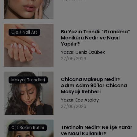
Bu Yazın Trendi: "Grandma"
Oje / Nail Art
Manikürü Nedir ve Nasıl
Yapılır?
Yazar:
Deniz Özübek
27/06/2026
Chicana Makeup Nedir?
Makyaj Trendleri
Adım Adım 90'lar Chicana
Makyajı Rehberi
Yazar:
Ece Atalay
27/06/2026
Tretinoin Nedir? Ne İşe Yarar
Cilt Bakım Rutini
ve Nasıl Kullanılır?