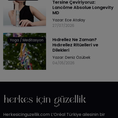
Tersine Çeviriyoruz:
Lancôme Absolue Longevity
MD
Yazar:
Ece Atalay
27/07/2026
Hıdrellez Ne Zaman?
Yoga / Meditasyon
Hıdırellez Ritüelleri ve
Dilekleri
Yazar:
Deniz Özübek
04/05/2026
Herkesicinguzellik.com L’Oréal Türkiye ailesinin bir