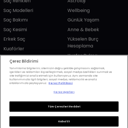
Saç Renkleri
Astroloji
Saç Modelleri
Wellbeing
Saç Bakımı
Günlük Yaşam
Saç Kesimi
Anne & Bebek
Erkek Saç
Yükselen Burç
Hesaplama
Kuaförler
Kuafor Bulma
Saç Trendleri
Çerez Bildirimi
Tanımlama bilgilerini; sitemizin doğru şekilde çalışmasını sağlamak,
içerikleri ve reklamları kişiselleştirmek, sosyal medya özellikleri sunmak ve
Bizi takip edin
site trafiğimizi analiz etmek için kullanıyoruz. Aynı zamanda site
kullanımınızla ilgili bilgileri; sosyal medya, reklamcılık ve analiz
ortaklarımızla paylaşıyoruz.
Çerez Politikasi
Çerez Ayarları
Tüm Çerezleri Reddet
KVKK Politikası
Aydınlatma Metni
KVKK Başvuru Formu
Kullanım Şart ve Koşulları
Kabul Et
Çerez Politikası
Çerez Ayarları