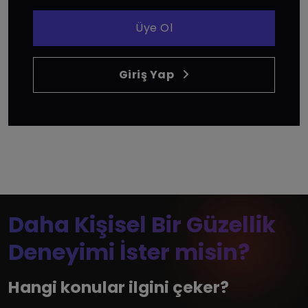
Üye Ol
Giriş Yap
Daha Kişisel Bir Güzellik
Deneyimi İster misin?
Hangi konular ilgini çeker?