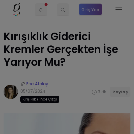
Giriş Yap
Kırışıklık Giderici
Kremler Gerçekten İşe
Yarıyor Mu?
Ece Atalay
05/07/2024
3 dk
Paylaş
Kırışıklık / İnce Çizgi