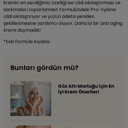
kremin en sevdiğimiz özelliği ise cildi sıkılaştırması ve
sarkmaları toparlaması! Formülündeki Pro-Xylane
cildi sıkılaştırıyor ve yüzün adeta yeniden
şekillenmesine yardımcı oluyor. Daha iyi bir anti aging
kremi duymadık!
*Eski formüle kıyasla
Bunları gördün mü?
Göz Altı Morluğu için En
İyi Krem Önerileri