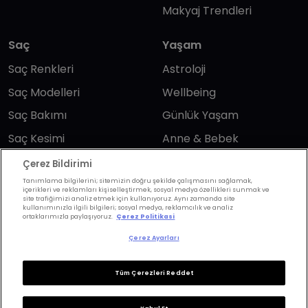
Makyaj Trendleri
Saç
Yaşam
Saç Renkleri
Astroloji
Saç Modelleri
Wellbeing
Saç Bakımı
Günlük Yaşam
Saç Kesimi
Anne & Bebek
Erkek Saç
Yükselen Burç
Çerez Bildirimi
Hesaplama
Tanımlama bilgilerini; sitemizin doğru şekilde çalışmasını sağlamak,
Kuaförler
içerikleri ve reklamları kişiselleştirmek, sosyal medya özellikleri sunmak ve
Kuafor Bulma
site trafiğimizi analiz etmek için kullanıyoruz. Aynı zamanda site
Saç Trendleri
kullanımınızla ilgili bilgileri; sosyal medya, reklamcılık ve analiz
ortaklarımızla paylaşıyoruz.
Çerez Politikasi
Çerez Ayarları
Bizi takip edin
Tüm Çerezleri Reddet