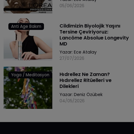
05/06/2026
Cildimizin Biyolojik Yaşını
Anti Age Bakım
Tersine Çeviriyoruz:
Lancôme Absolue Longevity
MD
Yazar:
Ece Atalay
27/07/2026
Hıdrellez Ne Zaman?
Yoga / Meditasyon
Hıdırellez Ritüelleri ve
Dilekleri
Yazar:
Deniz Özübek
04/05/2026