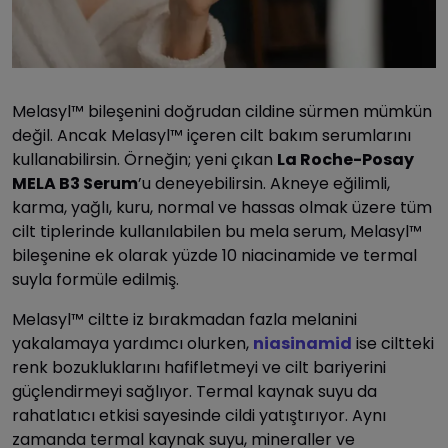
Melasyl™ bileşenini doğrudan cildine sürmen mümkün
değil. Ancak Melasyl™ içeren cilt bakım serumlarını
kullanabilirsin. Örneğin; yeni çıkan
La Roche-Posay
MELA B3 Serum
’u deneyebilirsin. Akneye eğilimli,
karma, yağlı, kuru, normal ve hassas olmak üzere tüm
cilt tiplerinde kullanılabilen bu mela serum, Melasyl™
bileşenine ek olarak yüzde 10 niacinamide ve termal
suyla formüle edilmiş.
Melasyl™ ciltte iz bırakmadan fazla melanini
yakalamaya yardımcı olurken,
niasinamid
ise ciltteki
renk bozukluklarını hafifletmeyi ve cilt bariyerini
güçlendirmeyi sağlıyor. Termal kaynak suyu da
rahatlatıcı etkisi sayesinde cildi yatıştırıyor. Aynı
zamanda termal kaynak suyu, mineraller ve