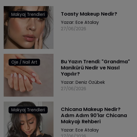
Toasty Makeup Nedir?
Makyaj Trendleri
Yazar:
Ece Atalay
27/06/2026
Bu Yazın Trendi: "Grandma"
Oje / Nail Art
Manikürü Nedir ve Nasıl
Yapılır?
Yazar:
Deniz Özübek
27/06/2026
Chicana Makeup Nedir?
Makyaj Trendleri
Adım Adım 90'lar Chicana
Makyajı Rehberi
Yazar:
Ece Atalay
27/06/2026