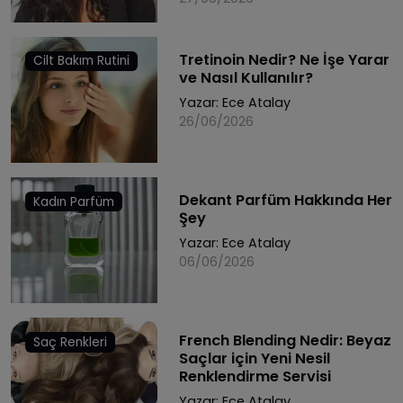
Tretinoin Nedir? Ne İşe Yarar
Cilt Bakım Rutini
ve Nasıl Kullanılır?
Yazar:
Ece Atalay
26/06/2026
Dekant Parfüm Hakkında Her
Kadın Parfüm
Şey
Yazar:
Ece Atalay
06/06/2026
French Blending Nedir: Beyaz
Saç Renkleri
Saçlar için Yeni Nesil
Renklendirme Servisi
Yazar:
Ece Atalay