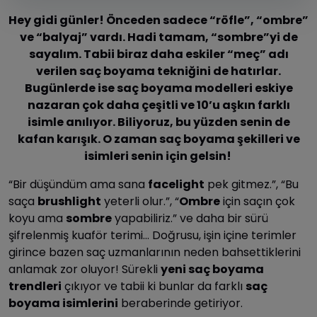
Hey gidi günler! Önceden sadece “röfle”, “ombre”
ve “balyaj” vardı. Hadi tamam, “sombre”yi de
sayalım. Tabii biraz daha eskiler “meç” adı
verilen saç boyama tekniğini de hatırlar.
Bugünlerde ise saç boyama modelleri eskiye
nazaran çok daha çeşitli ve 10’u aşkın farklı
isimle anılıyor. Biliyoruz, bu yüzden senin de
kafan karışık. O zaman saç boyama şekilleri ve
isimleri senin için gelsin!
“Bir düşündüm ama sana
facelight
pek gitmez.”, “Bu
saça
brushlight
yeterli olur.”, “
Ombre
için saçın çok
koyu ama
sombre
yapabiliriz.” ve daha bir sürü
şifrelenmiş kuaför terimi… Doğrusu, işin içine terimler
girince bazen saç uzmanlarının neden bahsettiklerini
anlamak zor oluyor! Sürekli
yeni saç boyama
trendleri
çıkıyor ve tabii ki bunlar da farklı
saç
boyama isimlerini
beraberinde getiriyor.