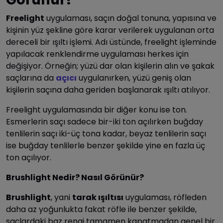
Freelight
uygulaması, saçın doğal tonuna, yapısına ve
kişinin yüz şekline göre karar verilerek uygulanan orta
dereceli bir ışıltı işlemi. Adı üstünde, freelight işleminde
yapılacak renklendirme uygulaması herkes için
değişiyor. Örneğin; yüzü dar olan kişilerin alın ve şakak
saçlarına da
açıcı
uygulanırken, yüzü geniş olan
kişilerin saçına daha geriden başlanarak ışıltı atılıyor.
Freelight uygulamasında bir diğer konu ise ton.
Esmerlerin saçı sadece bir-iki ton açılırken buğday
tenlilerin saçı iki-üç tona kadar, beyaz tenlilerin saçı
ise buğday tenlilerle benzer şekilde yine en fazla üç
ton açılıyor.
Brushlight Nedir? Nasıl Görünür?
Brushlight
, yani
tarak ışıltısı
uygulaması, röfleden
daha az yoğunlukta fakat röfle ile benzer şekilde,
saçlardaki baz rengi tamamen kapatmadan genel bir