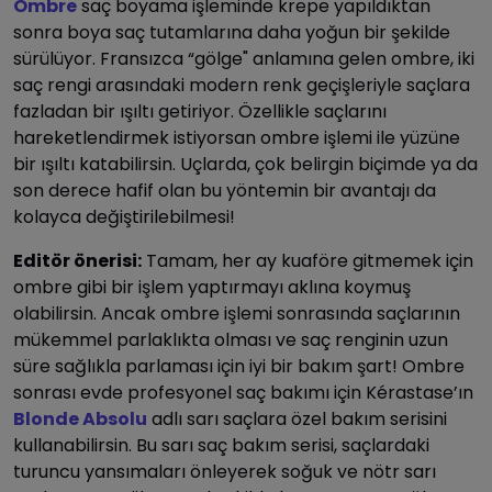
Ombre
saç boyama işleminde krepe yapıldıktan
sonra boya saç tutamlarına daha yoğun bir şekilde
sürülüyor. Fransızca “gölge" anlamına gelen ombre, iki
saç rengi arasındaki modern renk geçişleriyle saçlara
fazladan bir ışıltı getiriyor. Özellikle saçlarını
hareketlendirmek istiyorsan ombre işlemi ile yüzüne
bir ışıltı katabilirsin. Uçlarda, çok belirgin biçimde ya da
son derece hafif olan bu yöntemin bir avantajı da
kolayca değiştirilebilmesi!
Editör önerisi:
Tamam, her ay kuaföre gitmemek için
ombre gibi bir işlem yaptırmayı aklına koymuş
olabilirsin. Ancak ombre işlemi sonrasında saçlarının
mükemmel parlaklıkta olması ve saç renginin uzun
süre sağlıkla parlaması için iyi bir bakım şart! Ombre
sonrası evde profesyonel saç bakımı için Kérastase’ın
Blonde Absolu
adlı sarı saçlara özel bakım serisini
kullanabilirsin. Bu sarı saç bakım serisi, saçlardaki
turuncu yansımaları önleyerek soğuk ve nötr sarı