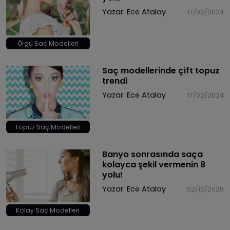
Yazar:
Ece Atalay
17/02/2024
Örgü Saç Modelleri
​Saç modellerinde çift topuz
trendi
Yazar:
Ece Atalay
17/02/2024
Topuz Saç Modelleri
​Banyo sonrasında saça
kolayca şekil vermenin 8
yolu!
Yazar:
Ece Atalay
02/12/2025
Kolay Saç Modelleri