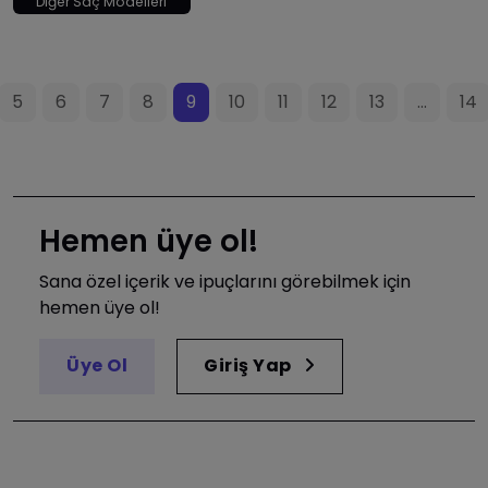
Diğer Saç Modelleri
5
6
7
8
9
10
11
12
13
...
14
Hemen üye ol!
Sana özel içerik ve ipuçlarını görebilmek için
hemen üye ol!
Üye Ol
Giriş Yap