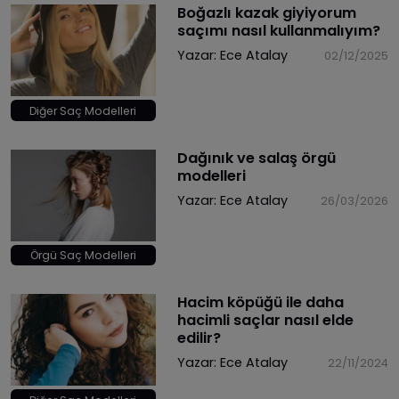
​Boğazlı kazak giyiyorum
saçımı nasıl kullanmalıyım?
Yazar:
Ece Atalay
02/12/2025
Diğer Saç Modelleri
​Dağınık ve salaş örgü
modelleri
Yazar:
Ece Atalay
26/03/2026
Örgü Saç Modelleri
Hacim köpüğü ile daha
hacimli saçlar nasıl elde
edilir?
Yazar:
Ece Atalay
22/11/2024