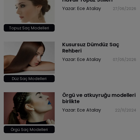
Yazar:
Ece Atalay
27/06/2026
Topuz Saç Modelleri
Kusursuz Dümdüz Saç
Rehberi
Yazar:
Ece Atalay
07/05/2026
Düz Saç Modelleri
​Örgü ve atkuyruğu modelleri
birlikte
Yazar:
Ece Atalay
22/11/2024
Örgü Saç Modelleri