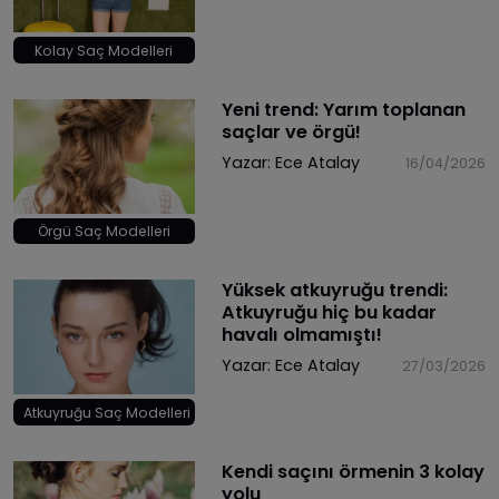
Kolay Saç Modelleri
​Yeni trend: Yarım toplanan
saçlar ve örgü!
Yazar:
Ece Atalay
16/04/2026
Örgü Saç Modelleri
​Yüksek atkuyruğu trendi:
Atkuyruğu hiç bu kadar
havalı olmamıştı!
Yazar:
Ece Atalay
27/03/2026
Atkuyruğu Saç Modelleri
​Kendi saçını örmenin 3 kolay
yolu