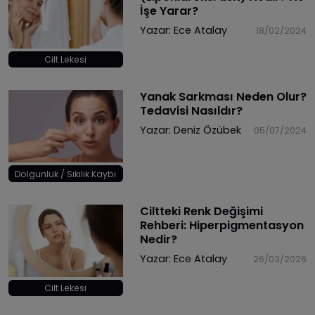
İşe Yarar?
Yazar:
Ece Atalay
18/02/2024
Cilt Lekesi
Yanak Sarkması Neden Olur?
Tedavisi Nasıldır?
Yazar:
Deniz Özübek
05/07/2024
Dolgunluk / Sıkılık Kaybı
Ciltteki Renk Değişimi
Rehberi: Hiperpigmentasyon
Nedir?
Yazar:
Ece Atalay
26/03/2026
Cilt Lekesi