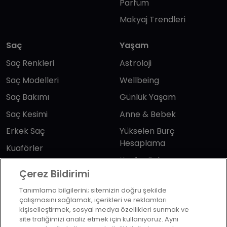
Parfüm
Makyaj Trendleri
Saç
Yaşam
Saç Renkleri
Astroloji
Saç Modelleri
Wellbeing
Saç Bakımı
Günlük Yaşam
Saç Kesimi
Anne & Bebek
Erkek Saç
Yükselen Burç
Hesaplama
Kuaförler
Kuafor Bulma
Saç Trendleri
Çerez Bildirimi
Tanımlama bilgilerini; sitemizin doğru şekilde
Bizi takip edin
çalışmasını sağlamak, içerikleri ve reklamları
kişiselleştirmek, sosyal medya özellikleri sunmak ve
site trafiğimizi analiz etmek için kullanıyoruz. Aynı