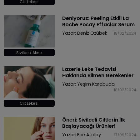
Cilt Lekesi
Deniyoruz: Peeling Etkili La
Roche Posay Effaclar Serum
Yazar:
Deniz Özübek
18/02/2024
Sivilce / Akne
Lazerle Leke Tedavisi
Hakkında Bilmen Gerekenler
Yazar:
Yeşim Karabuda
18/02/2024
Cilt Lekesi
Öneri: Sivilceli Ciltlerin İlk
Başlayacağı Ürünler!
Yazar:
Ece Atalay
17/09/2024