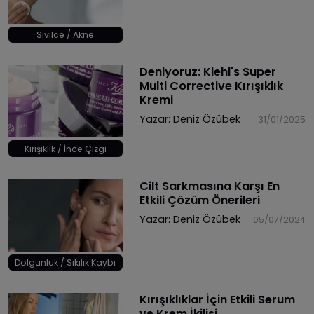
Sivilce / Akne
Deniyoruz: Kiehl's Super
Multi Corrective Kırışıklık
Kremi
Yazar:
Deniz Özübek
31/01/2025
Kırışıklık / İnce Çizgi
Cilt Sarkmasına Karşı En
Etkili Çözüm Önerileri
Yazar:
Deniz Özübek
05/07/2024
Dolgunluk / Sıkılık Kaybı
Kırışıklıklar İçin Etkili Serum
ve Krem İkilisi