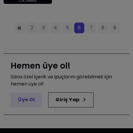
Cilt Lekesi
2
3
4
5
6
7
8
9
Hemen üye ol!
Sana özel içerik ve ipuçlarını görebilmek için
hemen üye ol!
Üye Ol
Giriş Yap