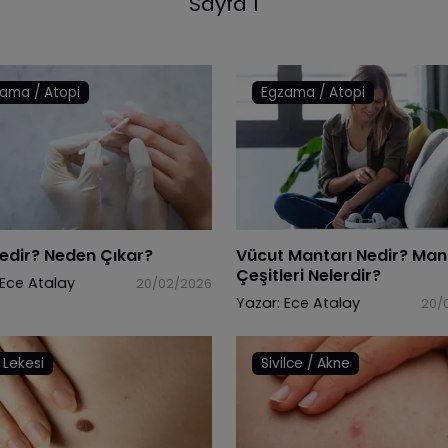
Sayfa 1
ama / Atopi
Egzama / Atopi
Nedir? Neden Çıkar?
Vücut Mantarı Nedir? Man
Çeşitleri Nelerdir?
Ece Atalay
20/02/2026
Yazar:
Ece Atalay
20/
t Lekesi
Sivilce / Akne