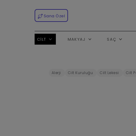
Sana Özel
CILT
MAKYAJ
SAÇ
Alerji
Cilt Kuruluğu
Cilt Lekesi
Cilt 