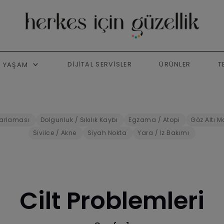
DIJITAL SERVISLER
ÜRÜNLER
T
YAŞAM
Parlaması
Dolgunluk / Sıkılık Kaybı
Egzama / Atopi
Göz Altı Mo
Sivilce / Akne
Siyah Nokta
Yara / İz Bakımı
Cilt Problemleri