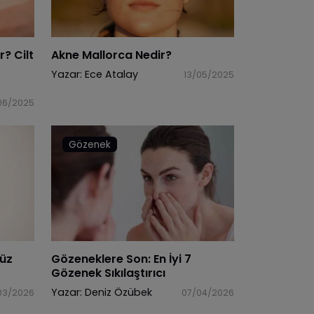
? Cilt
Akne Mallorca Nedir?
Yazar:
Ece Atalay
13/05/2025
06/2025
Gözenek
Yüz
Gözeneklere Son: En İyi 7
Gözenek Sıkılaştırıcı
Yazar:
Deniz Özübek
03/2026
07/04/2026