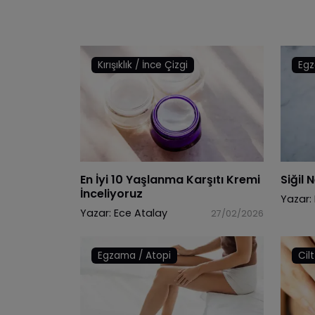
Kırışıklık / İnce Çizgi
Egz
En İyi 10 Yaşlanma Karşıtı Kremi
Siğil 
İnceliyoruz
Yazar:
Yazar:
Ece Atalay
27/02/2026
Egzama / Atopi
Cil