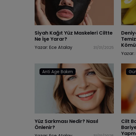
Siyah Kağıt Yüz Maskeleri Ciltte
Deniy
Ne İşe Yarar?
Temiz
Kömür
Yazar:
Ece Atalay
31/01/2025
Yazar:
Anti Age Bakım
Gün
Yüz Sarkması Nedir? Nasıl
Cilt B
Önlenir?
Bariy
Yapma
Yazar:
Ece Atalay
31/01/2025