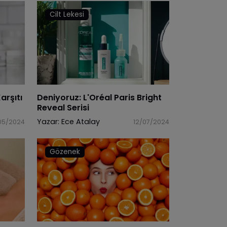
Cilt Lekesi
arşıtı
Deniyoruz: L'Oréal Paris Bright
Reveal Serisi
Yazar:
Ece Atalay
05/2024
12/07/2024
Gözenek