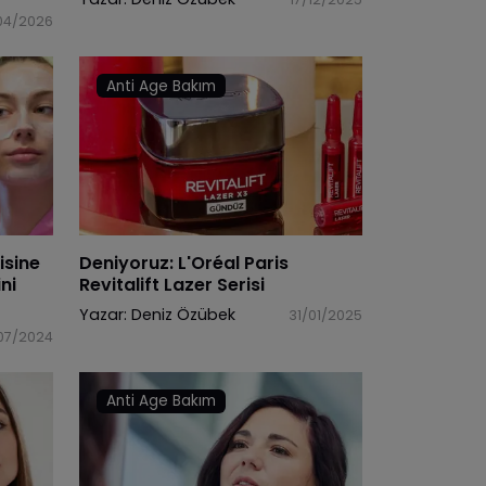
04/2026
Anti Age Bakım
isine
Deniyoruz: L'Oréal Paris
ni
Revitalift Lazer Serisi
Yazar:
Deniz Özübek
31/01/2025
07/2024
Anti Age Bakım