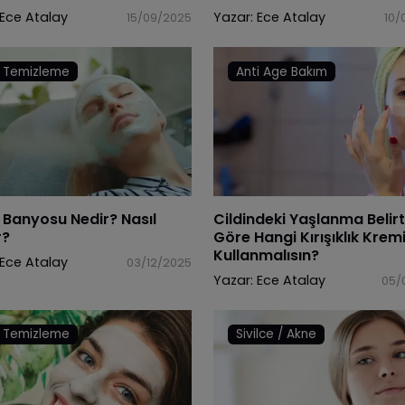
Ece Atalay
Yazar:
Ece Atalay
15/09/2025
10/
 Temizleme
Anti Age Bakım
 Banyosu Nedir? Nasıl
Cildindeki Yaşlanma Belirt
r?
Göre Hangi Kırışıklık Kremi
Kullanmalısın?
Ece Atalay
03/12/2025
Yazar:
Ece Atalay
05/
 Temizleme
Sivilce / Akne