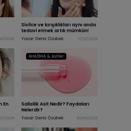
Sivilce ve kırışıklıkları aynı anda
tedavi etmek artık mümkün!
Yazar:
Deniz Özübek
04/2026
17/12/2025
AHA/BHA & Asitler
n En
Salisilik Asit Nedir? Faydaları
Nelerdir?
Yazar:
Deniz Özübek
07/2024
15/09/2025