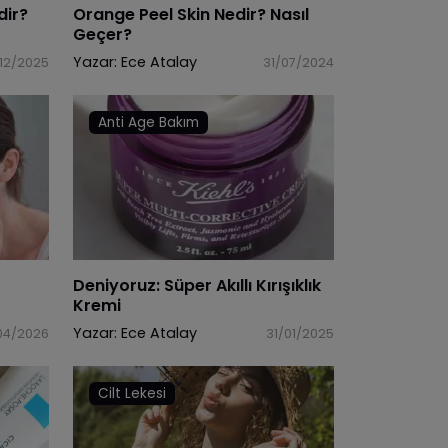
dir?
Orange Peel Skin Nedir? Nasıl
Geçer?
Yazar:
Ece Atalay
/12/2025
31/07/2024
Anti Age Bakım
Deniyoruz: Süper Akıllı Kırışıklık
Kremi
Yazar:
Ece Atalay
04/2026
31/01/2025
Cilt Lekesi