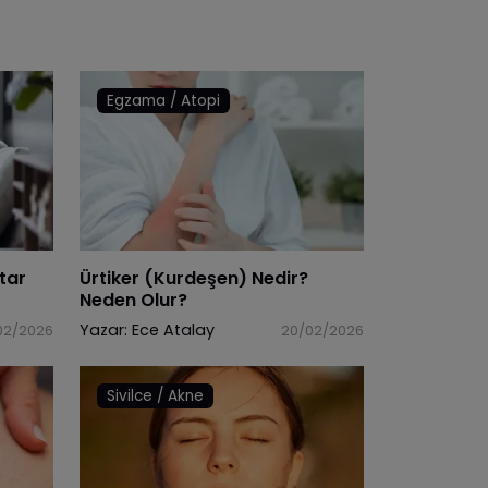
Egzama / Atopi
tar
Ürtiker (Kurdeşen) Nedir?
Neden Olur?
Yazar:
Ece Atalay
02/2026
20/02/2026
Sivilce / Akne