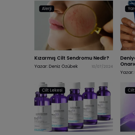
Alerji
Yar
Kızarmış Cilt Sendromu Nedir?
Deniy
Onarı
Yazar:
Deniz Özübek
10/07/2024
Yazar:
Cilt Lekesi
Cil