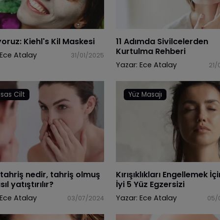
yoruz: Kiehl's Kil Maskesi
11 Adımda Sivilcelerden
Kurtulma Rehberi
Ece Atalay
31/01/2025
Yazar:
Ece Atalay
21/
sas Cilt
Yüz Masajı
 tahriş nedir, tahriş olmuş
Kırışıklıkları Engellemek İçi
sıl yatıştırılır?
İyi 5 Yüz Egzersizi
Ece Atalay
Yazar:
Ece Atalay
03/07/2024
05/