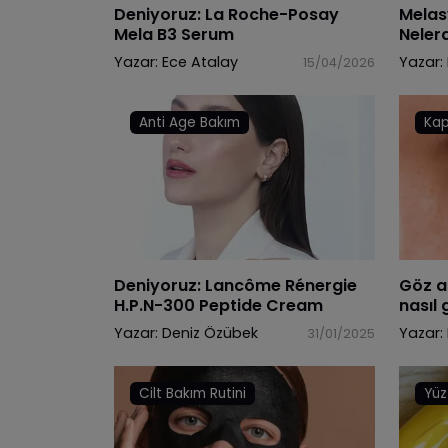
Deniyoruz: La Roche-Posay
Melas
Mela B3 Serum
Nelerd
Yazar:
Ece Atalay
Yazar:
15/04/2026
Anti Age Bakım
Kap
Deniyoruz: Lancôme Rénergie
Göz al
H.P.N-300 Peptide Cream
nasıl 
Yazar:
Deniz Özübek
Yazar:
31/01/2025
Cilt Bakım Rutini
Yüz