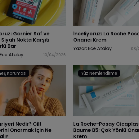
oruz: Garnier Saf ve
İnceliyoruz: La Roche Posa
 Siyah Nokta Karşıtı
Onarıcı Krem
lü Bar
Yazar:
Ece Atalay
03/
Ece Atalay
10/04/2026
eş Koruması
Yüz Nemlendirme
ariyeri Nedir? Cilt
La Roche-Posay Cicaplas
erini Onarmak için Ne
Baume B5: Çok Yönlü Onar
lı?
Krem