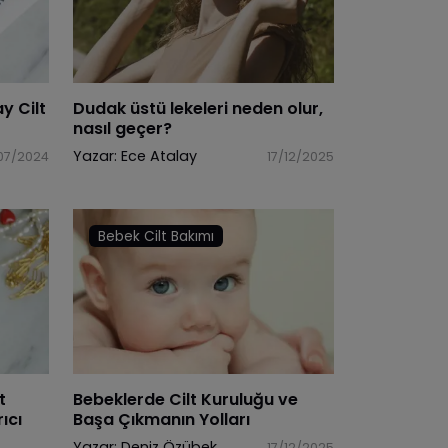
y Cilt
Dudak üstü lekeleri neden olur,
nasıl geçer?
Yazar:
Ece Atalay
07/2024
17/12/2025
Bebek Cilt Bakımı
t
Bebeklerde Cilt Kuruluğu ve
ıcı
Başa Çıkmanın Yolları
Yazar:
Deniz Özübek
17/12/2025