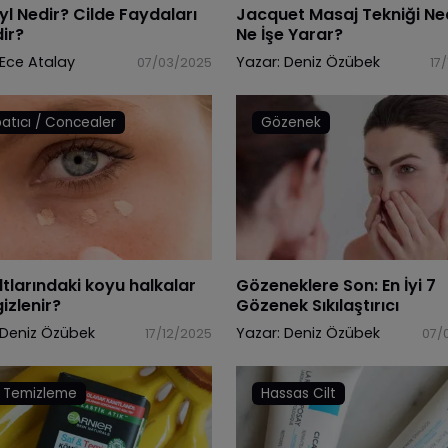
yl Nedir? Cilde Faydaları
Jacquet Masaj Tekniği Ne
ir?
Ne İşe Yarar?
Ece Atalay
Yazar:
Deniz Özübek
07/03/2025
17
atıcı / Concealer
Gözenek
tlarındaki koyu halkalar
Gözeneklere Son: En İyi 7
gizlenir?
Gözenek Sıkılaştırıcı
Deniz Özübek
Yazar:
Deniz Özübek
17/12/2025
07/
 Temizleme
Hassas Cilt