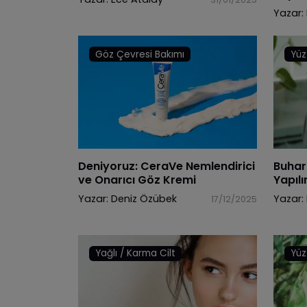
Yazar:
Göz Çevresi Bakımı
Yüz
Deniyoruz: CeraVe Nemlendirici
Buhar
ve Onarıcı Göz Kremi
Yapılı
Yazar:
Deniz Özübek
Yazar:
17/12/2025
Yağlı / Karma Cilt
Yüz