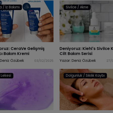
a / İz Bakımı
Sivilce / Akne
oruz: CeraVe Gelişmiş
Deniyoruz: Kiehl's Sivilce K
cı Bakım Kremi
Cilt Bakım Serisi
Deniz Özübek
Yazar:
Deniz Özübek
03/02/2025
27/
t Lekesi
Dolgunluk / Sıkılık Kaybı