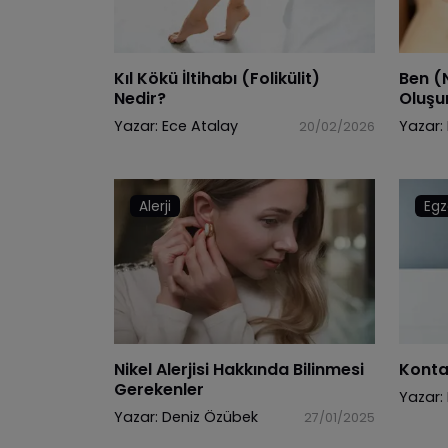
Kıl Kökü İltihabı (Folikülit)
Ben (
Nedir?
Oluşu
Yazar:
Ece Atalay
Yazar:
20/02/2026
Alerji
Egz
Nikel Alerjisi Hakkında Bilinmesi
Konta
Gerekenler
Yazar:
Yazar:
Deniz Özübek
27/01/2025