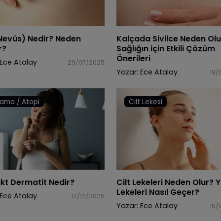
Nevüs) Nedir? Neden
Kalçada Sivilce Neden Olur
r?
Sağlığın için Etkili Çözüm
Önerileri
Ece Atalay
29/07/2025
Yazar:
Ece Atalay
19/
ama / Atopi
Cilt Lekesi
kt Dermatit Nedir?
Cilt Lekeleri Neden Olur? 
Lekeleri Nasıl Geçer?
Ece Atalay
17/12/2025
Yazar:
Ece Atalay
15/