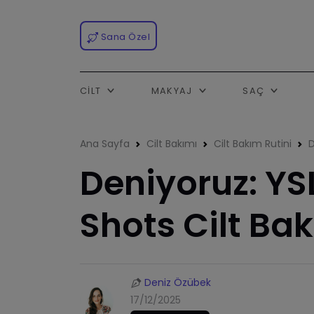
Sana Özel
CILT
MAKYAJ
SAÇ
Ana Sayfa
Cilt Bakımı
Cilt Bakım Rutini
D
Deniyoruz: YS
Shots Cilt Bak
Deniz Özübek
17/12/2025