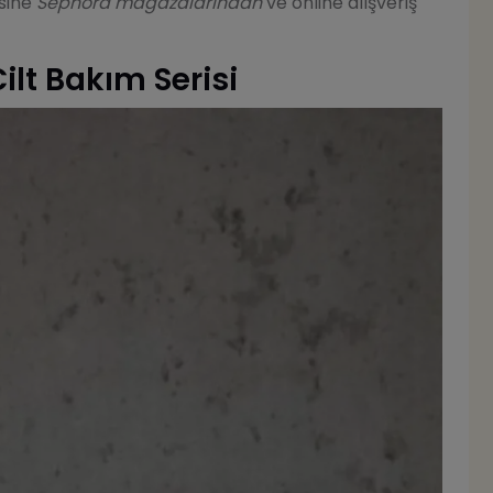
isine
Sephora mağazalarından
ve online alışveriş
ilt Bakım Serisi