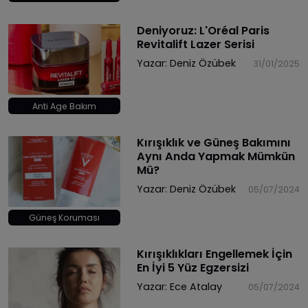
Deniyoruz: L'Oréal Paris
Revitalift Lazer Serisi
Yazar:
Deniz Özübek
31/01/2025
Anti Age Bakım
Kırışıklık ve Güneş Bakımını
Aynı Anda Yapmak Mümkün
Mü?
Yazar:
Deniz Özübek
05/07/2024
Güneş Koruması
Kırışıklıkları Engellemek İçin
En İyi 5 Yüz Egzersizi
Yazar:
Ece Atalay
05/07/2024