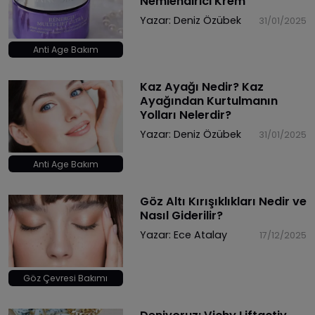
Nemlendirici Krem
Yazar:
Deniz Özübek
31/01/2025
Anti Age Bakım
Kaz Ayağı Nedir? Kaz
Ayağından Kurtulmanın
Yolları Nelerdir?
Yazar:
Deniz Özübek
31/01/2025
Anti Age Bakım
Göz Altı Kırışıklıkları Nedir ve
Nasıl Giderilir?
Yazar:
Ece Atalay
17/12/2025
Göz Çevresi Bakımı