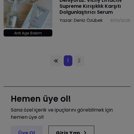
Deniyoruz: Vichy Liftactiv
Supreme Kırışıklık Karşıtı
Dolgunlaştırıcı Serum
Yazar:
Deniz Özübek
31/01/2025
Anti Age Bakım
1
2
Hemen üye ol!
Sana özel içerik ve ipuçlarını görebilmek için
hemen üye ol!
Üye Ol
Giriş Yap