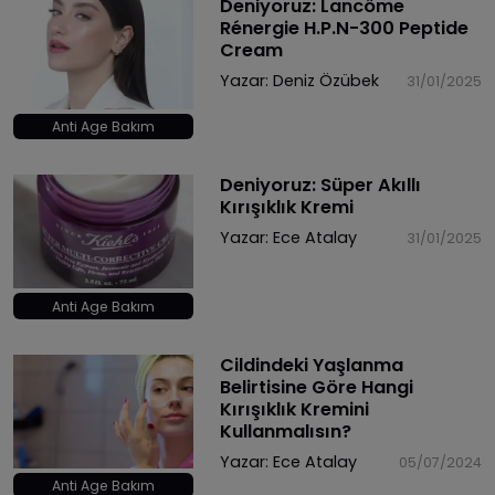
Deniyoruz: Lancôme
Rénergie H.P.N-300 Peptide
Cream
Yazar:
Deniz Özübek
31/01/2025
Anti Age Bakım
Deniyoruz: Süper Akıllı
Kırışıklık Kremi
Yazar:
Ece Atalay
31/01/2025
Anti Age Bakım
Cildindeki Yaşlanma
Belirtisine Göre Hangi
Kırışıklık Kremini
Kullanmalısın?
Yazar:
Ece Atalay
05/07/2024
Anti Age Bakım