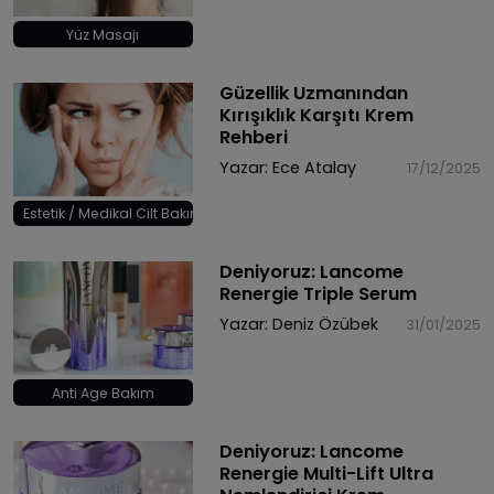
Yüz Masajı
Güzellik Uzmanından
Kırışıklık Karşıtı Krem
Rehberi
Yazar:
Ece Atalay
17/12/2025
Estetik / Medikal Cilt Bakımı
Deniyoruz: Lancome
Renergie Triple Serum
Yazar:
Deniz Özübek
31/01/2025
Anti Age Bakım
Deniyoruz: Lancome
Renergie Multi-Lift Ultra